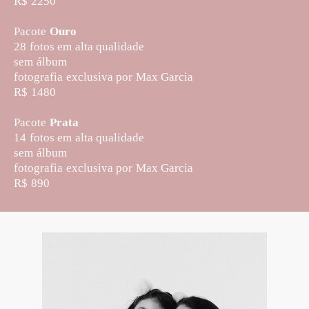
R$ 2250
Pacote
Ouro
28 fotos em alta qualidade
sem álbum
fotografia exclusiva por Max Garcia
R$ 1480
Pacote
Prata
14 fotos em alta qualidade
sem álbum
fotografia exclusiva por Max Garcia
R$ 890